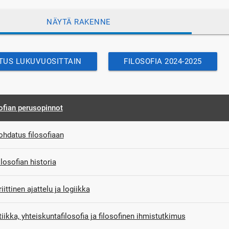
NÄYTÄ RAKENNE
TUS LUKUVUOSITTAIN
FILOSOFIA 2024-2025
ofian perusopinnot
ohdatus filosofiaan
ilosofian historia
riittinen ajattelu ja logiikka
tiikka, yhteiskuntafilosofia ja filosofinen ihmistutkimus