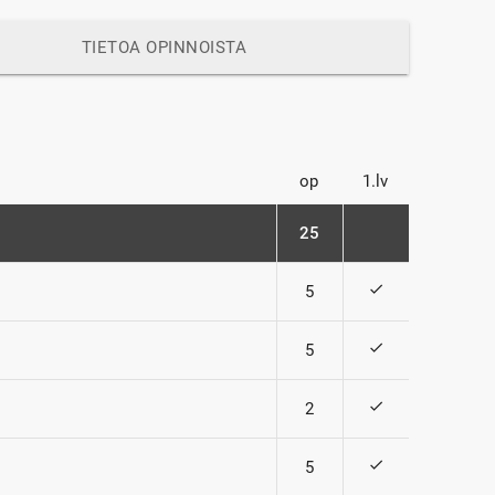
TIETOA OPINNOISTA
op
1.lv
25
check
5
check
5
check
2
check
5