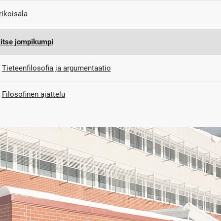
rikoisala
litse jompikumpi
Tieteenfilosofia ja argumentaatio
Filosofinen ajattelu