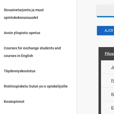
Sivuainetarjonta ja muut
opintokokonaisuudet
AJOI
Avoin yliopisto-opetus
Courses for exchange students and
Filos
courses in English
J
Täydennyskoulutus
F
Ristiinopiskelu Oulun yo:n opiskelijoille
K
Kesäopinnot
E