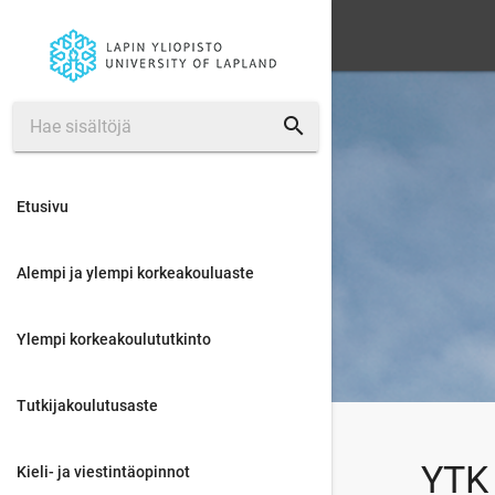
search
Etusivu
Alempi ja ylempi korkeakouluaste
Ylempi korkeakoulututkinto
Tutkijakoulutusaste
YTK 
Kieli- ja viestintäopinnot