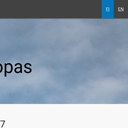
FI
EN
opas
27