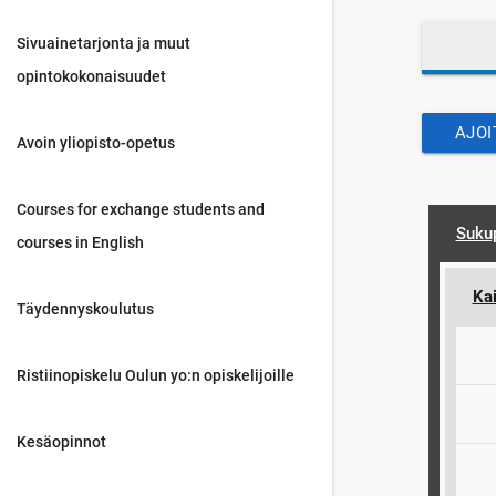
Sivuainetarjonta ja muut
opintokokonaisuudet
AJOI
Avoin yliopisto-opetus
Courses for exchange students and
Suku
courses in English
Kai
Täydennyskoulutus
Ristiinopiskelu Oulun yo:n opiskelijoille
Kesäopinnot