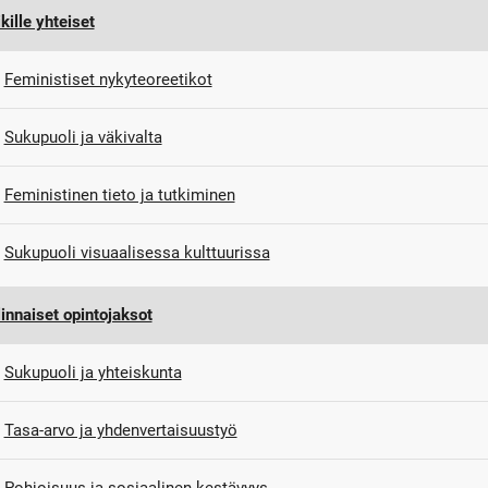
kille yhteiset
Feministiset nykyteoreetikot
Sukupuoli ja väkivalta
Feministinen tieto ja tutkiminen
Sukupuoli visuaalisessa kulttuurissa
innaiset opintojaksot
Sukupuoli ja yhteiskunta
Tasa-arvo ja yhdenvertaisuustyö
Pohjoisuus ja sosiaalinen kestävyys