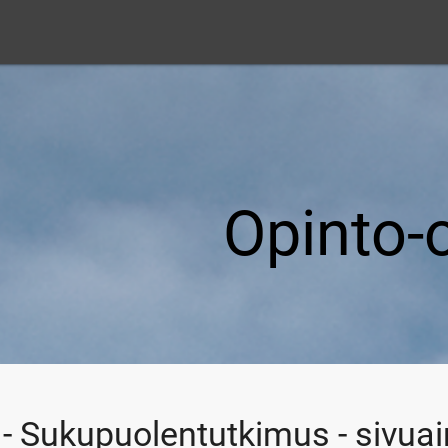
Opinto-
- Sukupuolentutkimus - sivua