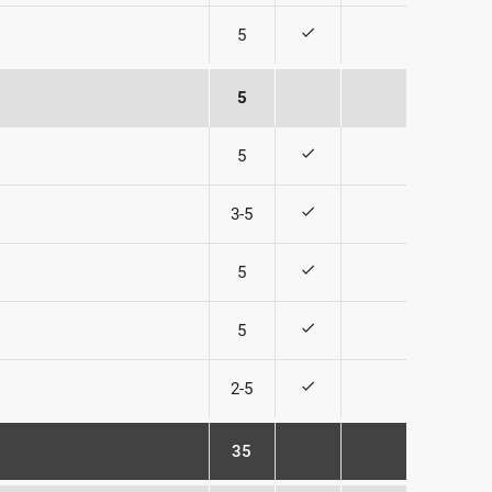
check
5
5
check
5
check
3
-
5
check
5
check
5
check
2
-
5
35