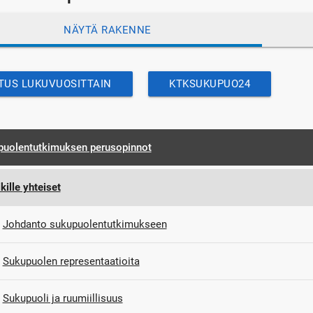
NÄYTÄ RAKENNE
TUS LUKUVUOSITTAIN
KTKSUKUPUO24
puolentutkimuksen perusopinnot
kille yhteiset
Johdanto sukupuolentutkimukseen
Sukupuolen representaatioita
Sukupuoli ja ruumiillisuus