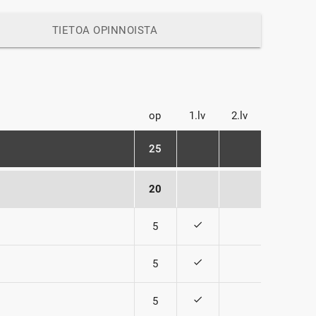
TIETOA OPINNOISTA
op
1.lv
2.lv
25
20
check
5
check
5
check
5