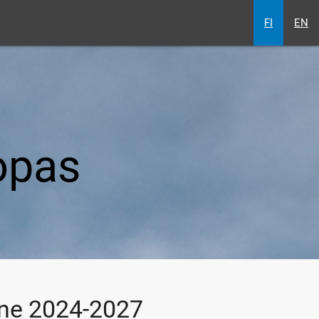
FI
EN
opas
ine 2024-2027