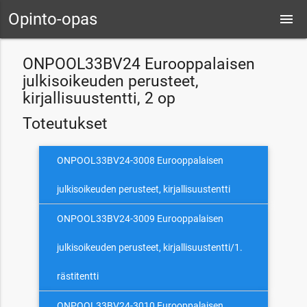
Opinto-opas
menu
ONPOOL33BV24 Eurooppalaisen
julkisoikeuden perusteet,
kirjallisuustentti, 2 op
Toteutukset
ONPOOL33BV24-3008 Eurooppalaisen
julkisoikeuden perusteet, kirjallisuustentti
ONPOOL33BV24-3009 Eurooppalaisen
julkisoikeuden perusteet, kirjallisuustentti/1.
rästitentti
ONPOOL33BV24-3010 Eurooppalaisen