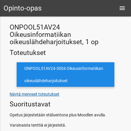
Opinto-opas
menu
ONPOOL51AV24
Oikeusinformatiikan
oikeuslähdeharjoitukset, 1 op
Toteutukset
ONPOOL51AV24-3004 Oikeusinformatiikan
oikeuslähdeharjoitukset
Näytä menneet toteutukset
Suoritustavat
Opetus järjestetään etäluentona plus Moodlen avulla.
Varsinaista tenttiä ei järjestetä.