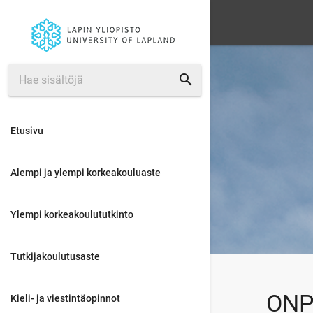
search
Etusivu
Alempi ja ylempi korkeakouluaste
Ylempi korkeakoulututkinto
Tutkijakoulutusaste
ONPO
Kieli- ja viestintäopinnot