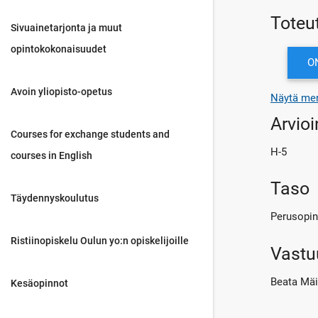
Toteu
Sivuainetarjonta ja muut
opintokokonaisuudet
ON
Avoin yliopisto-opetus
Näytä men
Arvioi
Courses for exchange students and
H-5
courses in English
Taso
Täydennyskoulutus
Perusopin
Ristiinopiskelu Oulun yo:n opiskelijoille
Vastu
Beata Mä
Kesäopinnot