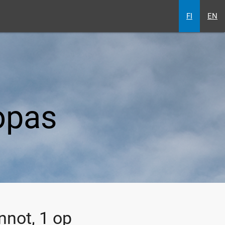
FI
EN
opas
not, 1 op