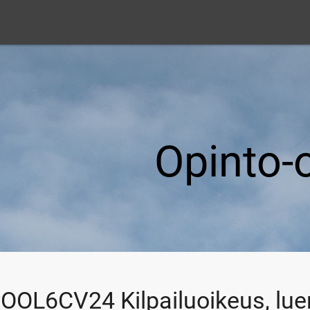
Opinto-
OL6CV24 Kilpailuoikeus, luen