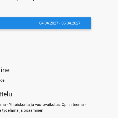
04.04.2027 - 05.04.2027
t
ine
ede
ttelu
ema - Yhteiskunta ja vuorovaikutus, Opinfi teema -
a työelämä ja osaaminen