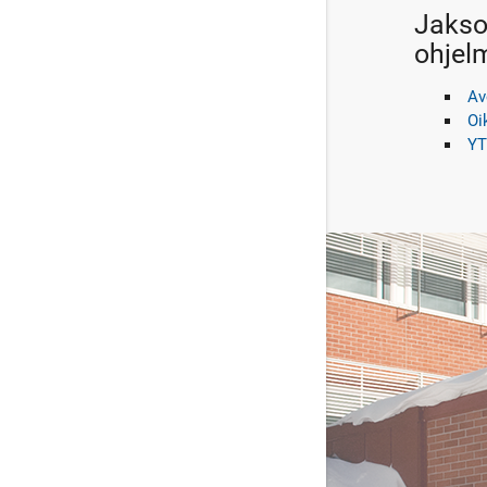
Jakso 
ohjel
Av
Oi
YT